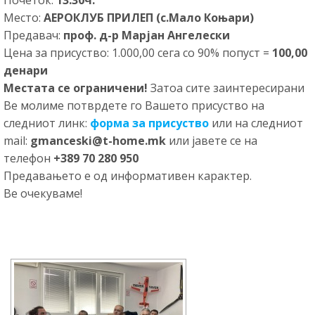
Почеток:
13:30ч.
Место:
АЕРОКЛУБ ПРИЛЕП (с.Мало Коњари)
Предавач:
проф. д-р Марјан Ангелески
Цена за присуство: 1.000,00 сега со 90% попуст =
100,00
денари
Местата се ограничени!
Затоа сите заинтересирани
Ве молиме потврдете го Вашето присуство на
следниот линк:
форма за присуство
или на следниот
mail:
gmanceski@t-home.mk
или јавете се на
телефон
+389 70 280 950
Предавањето е од информативен карактер.
Ве очекуваме!