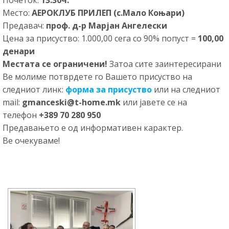
Почеток:
13:30ч.
Место:
АЕРОКЛУБ ПРИЛЕП (с.Мало Коњари)
Предавач:
проф. д-р Марјан Ангелески
Цена за присуство: 1.000,00 сега со 90% попуст =
100,00
денари
Местата се ограничени!
Затоа сите заинтересирани
Ве молиме потврдете го Вашето присуство на
следниот линк:
форма за присуство
или на следниот
mail:
gmanceski@t-home.mk
или јавете се на
телефон
+389 70 280 950
Предавањето е од информативен карактер.
Ве очекуваме!