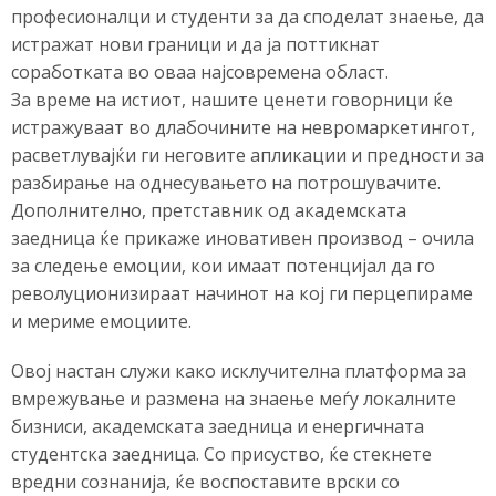
професионалци и студенти за да споделат знаење, да
истражат нови граници и да ја поттикнат
соработката во оваа најсовремена област.
За време на истиот, нашите ценети говорници ќе
истражуваат во длабочините на невромаркетингот,
расветлувајќи ги неговите апликации и предности за
разбирање на однесувањето на потрошувачите.
Дополнително, претставник од академската
заедница ќе прикаже иновативен производ – очила
за следење емоции, кои имаат потенцијал да го
револуционизираат начинот на кој ги перцeпираме
и мериме емоциите.
Овој настан служи како исклучителна платформа за
вмрежување и размена на знаење меѓу локалните
бизниси, академската заедница и енергичната
студентска заедница. Со присуство, ќе стекнете
вредни сознанија, ќе воспоставите врски со