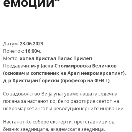
емоции“
Датум:
23.06.2023
Почеток:
16:00ч.
Место:
хотел Кристал Палас Прилеп
Предавачи:
м-р Јасна Стоимировска Величков
(основач и сопственик на Арел невромаркетинг),
д-р Христијан Ѓорески (професор на ФЕИТ)
Со задоволство Ви ја упатуваме нашата срдечна
покана за настанот кој ќе го разоткрие светот на
невромаркетингот и револуционерните иновации.
Настанот ќе собере експерти, претставници од
бизнис заедницата, академската заедница,