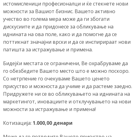
истомисленици професионалци и ќе стекнете нови
можности за Вашиот бизнис. Вашето активно
учество во голема мера може да ги збогати
дискусиите и да придонесе за обликување на
иднината на ова поле, како и да помогне да се
поттикнат значајни врски и да се инспирираат нови
патишта за истражување и примена.
Бидејќи местата се ограничени, Ве охрабруваме да
го обезбедите Вашето место што е можно поскоро.
Со нетрпение го очекуваме Вашето ценето
присуство и можноста да учиме и да растеме заедно.
Придружете ни се во обликувањето на иднината на
маркетингот, иновациите и отклучувањето на нови
можности за истражување и примена!
Котизација:
1.000,00 денари
Може да го потврдите Вашето присуство на