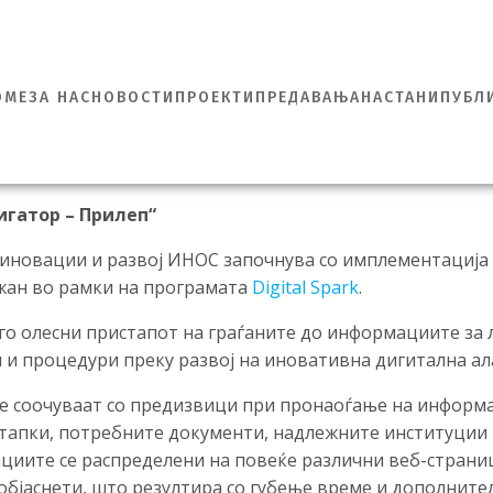
OME
ЗА НАС
НОВОСТИ
ПРОЕКТИ
ПРЕДАВАЊА
НАСТАНИ
ПУБЛ
игатор – Прилеп“
иновации и развој ИНОС започнува со имплементација
жан во рамки на програмата
Digital Spark
.
 го олесни пристапот на граѓаните до информациите за
 и процедури преку развој на иновативна дигитална ал
се соочуваат со предизвици при пронаоѓање на информ
тапки, потребните документи, надлежните институции 
циите се распределени на повеќе различни веб-страниц
о објаснети, што резултира со губење време и дополнит