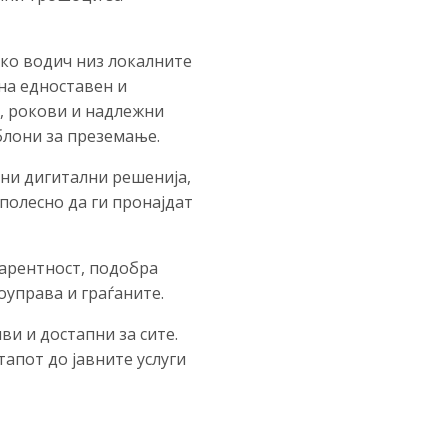
ако водич низ локалните
на едноставен и
, рокови и надлежни
блони за преземање.
ени дигитални решенија,
полесно да ги пронајдат
парентност, подобра
управа и граѓаните.
и и достапни за сите.
апот до јавните услуги