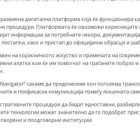
 развиена дигитална платформа која ќе функционира к
ни процедури. Платформата ќе овозможи корисниците 
ијат информации за потребните чекори, документација
 постапки, како и пристап до официјални обрасци и ша
тавен на корисничкото искуство и примената на соврем
ивни алатки кои ќе им помогнат на граѓаните побрзо и 
и.
ic Navigator“ сакаме да придонесеме кон поголема транс
ните и поефикасна комуникација помеѓу локалната само
стративните процедури да бидат едноставни, разбирлив
ите технологии можат значително да го подобрат прист
отворени и поодговорни институции.