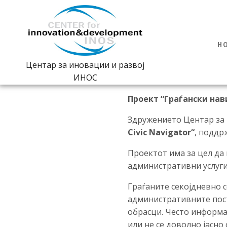
H
Центар за иновации и развој
ИНОС
Проект
“Граѓански нав
Здружението Центар за 
Civic Navigator“
, поддр
Проектот има за цел да
административни услуги
Граѓаните секојдневно 
административните пос
обрасци. Често информа
или не се доволно јасн