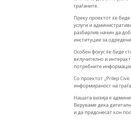
граѓаните.
Преку проектот ќе биде
услуги и административ
разбирлив начин да доб
институции за одредени
Особен фокус ќе биде с
вклучително и интеракт
потребните информаци
Со проектот „Prilep Civ
информираност на граѓа
Нашата визија е админи
Веруваме дека дигиталн
и да придонесат кон по