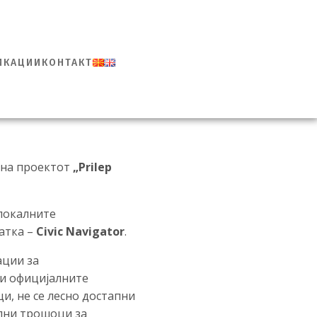
ИКАЦИИ
КОНТАКТ
 на проектот
„Prilep
 локалните
атка –
Civic Navigator
.
ации за
и официјалните
и, не се лесно достапни
елни трошоци за